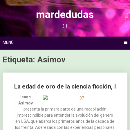
Saltar
al
mardedudas
contenido
3.1
MENÚ
Etiqueta:
Asimov
Ir
La edad de oro de la ciencia ficción, I
a
las
Isaac
Asimov
entradas
presenta la primera parte de una recopilación
imprescindible para entender la evolución del género
en USA, que abarca los primeros años de la década de
los treinta. Aderezada con las experiencias personales