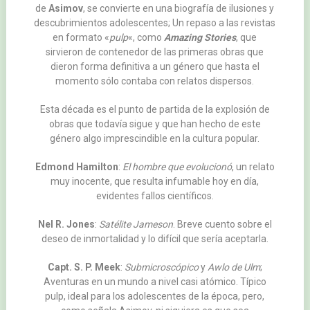
de
Asimov
, se convierte en una biografía de ilusiones y
descubrimientos adolescentes; Un repaso a las revistas
en formato «
pulp
«, como
Amazing Stories
, que
sirvieron de contenedor de las primeras obras que
dieron forma definitiva a un género que hasta el
momento sólo contaba con relatos dispersos.
Esta década es el punto de partida de la explosión de
obras que todavía sigue y que han hecho de este
género algo imprescindible en la cultura popular.
Edmond Hamilton
:
El hombre que evolucionó
, un relato
muy inocente, que resulta infumable hoy en día,
evidentes fallos científicos.
Nel R. Jones
:
Satélite Jameson
. Breve cuento sobre el
deseo de inmortalidad y lo difícil que sería aceptarla.
Capt. S. P. Meek
:
Submicroscópico
y
Awlo de Ulm
;
Aventuras en un mundo a nivel casi atómico. Típico
pulp, ideal para los adolescentes de la época, pero,