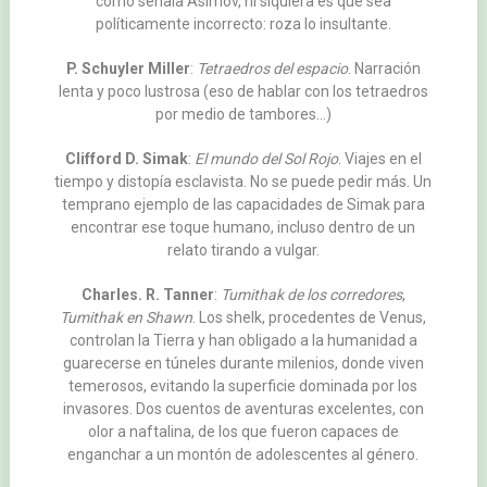
como señala Asimov, ni siquiera es que sea
políticamente incorrecto: roza lo insultante.
P. Schuyler Miller
:
Tetraedros del espacio
. Narración
lenta y poco lustrosa (eso de hablar con los tetraedros
por medio de tambores…)
Clifford D. Simak
:
El mundo del Sol Rojo
. Viajes en el
tiempo y distopía esclavista. No se puede pedir más. Un
temprano ejemplo de las capacidades de Simak para
encontrar ese toque humano, incluso dentro de un
relato tirando a vulgar.
Charles. R. Tanner
:
Tumithak de los corredores
,
Tumithak en Shawn
. Los shelk, procedentes de Venus,
controlan la Tierra y han obligado a la humanidad a
guarecerse en túneles durante milenios, donde viven
temerosos, evitando la superficie dominada por los
invasores. Dos cuentos de aventuras excelentes, con
olor a naftalina, de los que fueron capaces de
enganchar a un montón de adolescentes al género.