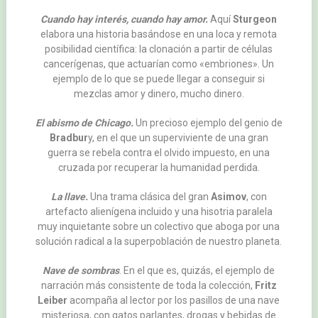
Cuando hay interés, cuando hay amor.
Aquí
Sturgeon
elabora una historia basándose en una loca y remota
posibilidad científica: la clonación a partir de células
cancerígenas, que actuarían como «embriones». Un
ejemplo de lo que se puede llegar a conseguir si
mezclas amor y dinero, mucho dinero.
El abismo de Chicago.
Un precioso ejemplo del genio de
Bradbur
y, en el que un superviviente de una gran
guerra se rebela contra el olvido impuesto, en una
cruzada por recuperar la humanidad perdida.
La llave.
Una trama clásica del gran
Asimov
, con
artefacto alienígena incluido y una hisotria paralela
muy inquietante sobre un colectivo que aboga por una
solución radical a la superpoblación de nuestro planeta.
Nave de sombras
. En el que es, quizás, el ejemplo de
narración más consistente de toda la colección,
Fritz
Leiber
acompaña al lector por los pasillos de una nave
misteriosa, con gatos parlantes, drogas y bebidas de