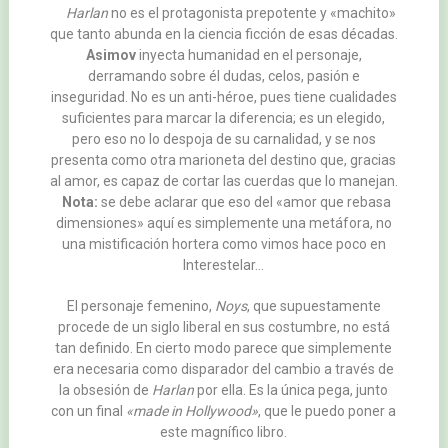
Harlan
no es el protagonista prepotente y «machito»
que tanto abunda en la ciencia ficción de esas décadas.
Asimov
inyecta humanidad en el personaje,
derramando sobre él dudas, celos, pasión e
inseguridad. No es un anti-héroe, pues tiene cualidades
suficientes para marcar la diferencia; es un elegido,
pero eso no lo despoja de su carnalidad, y se nos
presenta como otra marioneta del destino que, gracias
al amor, es capaz de cortar las cuerdas que lo manejan.
Nota:
se debe aclarar que eso del «amor que rebasa
dimensiones» aquí es simplemente una metáfora, no
una mistificación hortera como vimos hace poco en
Interestelar…
El personaje femenino,
Noys
, que supuestamente
procede de un siglo liberal en sus costumbre, no está
tan definido. En cierto modo parece que simplemente
era necesaria como disparador del cambio a través de
la obsesión de
Harlan
por ella. Es la única pega, junto
con un final
«made in Hollywood»
, que le puedo poner a
este magnífico libro.