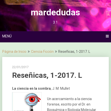
Saltar
al
mardedudas
contenido
3.1
MENÚ
Página de Inicio
Ciencia Ficción
Reseñicas, 1-2017. L
22/01/2017
Reseñicas, 1-2017. L
La ciencia en la sombra
, J. M. Mullet
Un acercamiento a la ciencia
forense, escrito por el Dr. en
Bioquímica y Biología Molecular