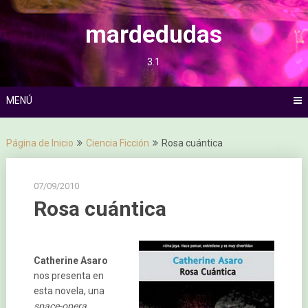
Saltar
al
mardedudas
contenido
3.1
MENÚ
Página de Inicio
Ciencia Ficción
Rosa cuántica
07/09/2010
Rosa cuántica
Catherine Asaro
nos presenta en
esta novela, una
space-opera