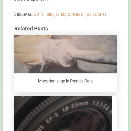
Etiquetas:
2019
,
dibujo
,
lápiz
,
Nadal
,
poluciones
Related Posts
Mondrian elige la Pastilla Roja