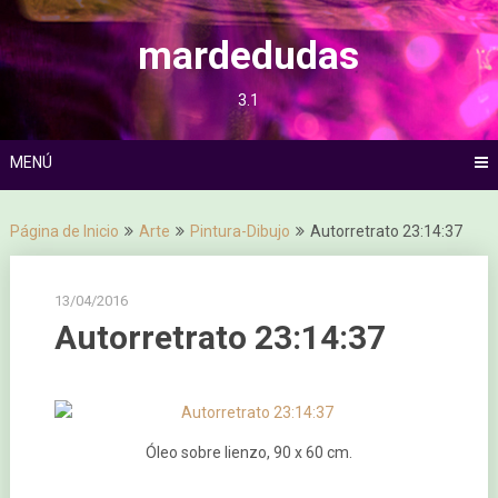
Saltar
al
mardedudas
contenido
3.1
MENÚ
Página de Inicio
Arte
Pintura-Dibujo
Autorretrato 23:14:37
13/04/2016
Autorretrato 23:14:37
Óleo sobre lienzo, 90 x 60 cm.