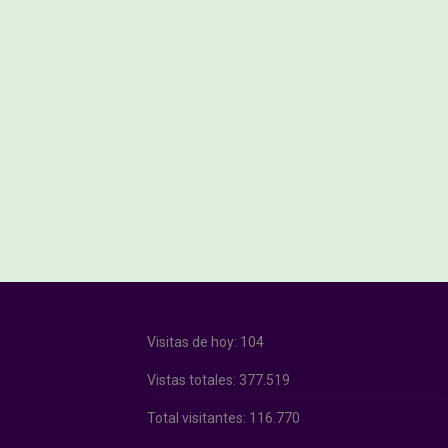
Visitas de hoy:
104
Vistas totales:
377.519
Total visitantes:
116.770