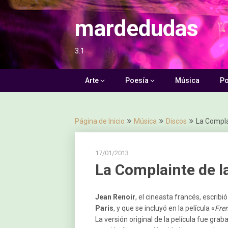
Saltar
al
mardedudas
contenido
3.1
Arte
Poesía
Música
Po
Página de Inicio
Música
Discos
La Compla
17/01/2013
La Complainte de l
Jean Renoir
, el cineasta francés, escribi
Paris
, y que se incluyó en la película «
Fre
La versión original de la película fue gra