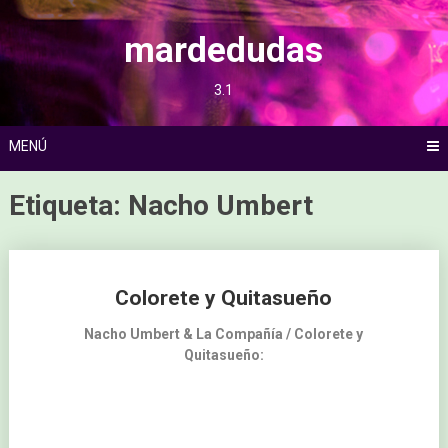
Saltar
al
mardedudas
contenido
3.1
MENÚ
Etiqueta:
Nacho Umbert
Ir
Colorete y Quitasueño
a
las
Nacho Umbert & La Compañía / Colorete y
Quitasueño:
entradas