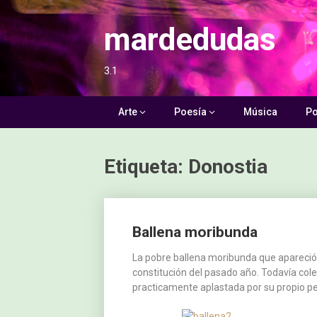
Saltar
al
mardedudas
contenido
3.1
Arte
Poesía
Música
Po
Etiqueta:
Donostia
Ir
Ballena moribunda
a
las
La pobre ballena moribunda que apareció e
constitución del pasado año. Todavía co
entradas
practicamente aplastada por su propio pe