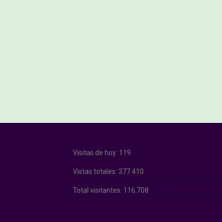
Visitas de hoy:
119
Vistas totales:
377.410
Total visitantes:
116.708