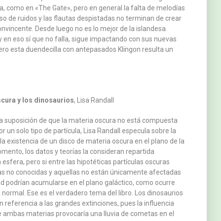
a, como en «The Gate», pero en general la falta de melodías
eso de ruidos y las flautas despistadas no terminan de crear
nvincente. Desde luego no es lo mejor de la islandesa.
y en eso sí que no falla, sigue impactando con sus nuevas
ero esta duendecilla con antepasados Klingon resulta un
cura y los dinosaurios
, Lisa Randall
la suposición de que la materia oscura no está compuesta
 un solo tipo de partícula, Lisa Randall especula sobre la
 la existencia de un disco de materia oscura en el plano de la
mento, los datos y teorías la consideran repartida
sfera, pero si entre las hipotéticas partículas oscuras
as no conocidas y aquellas no están únicamente afectadas
ad podrían acumularse en el plano galáctico, como ocurre
 normal. Ese es el verdadero tema del libro. Los dinosaurios
en referencia a las grandes extinciones, pues la influencia
de ambas materias provocaría una lluvia de cometas en el