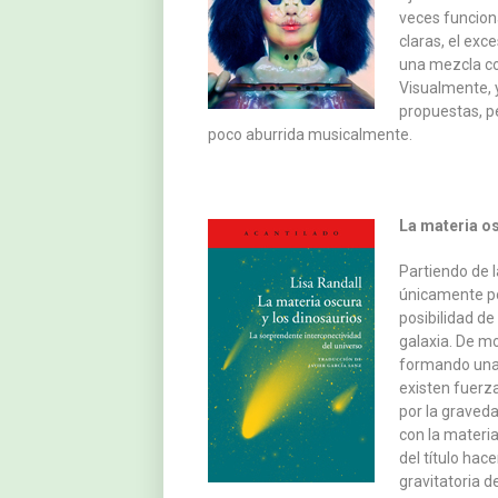
veces funcion
claras, el exc
una mezcla co
Visualmente, 
propuestas, p
poco aburrida musicalmente.
La materia os
Partiendo de 
únicamente por
posibilidad de
galaxia. De mo
formando una e
existen fuerz
por la graved
con la materia
del título hac
gravitatoria 