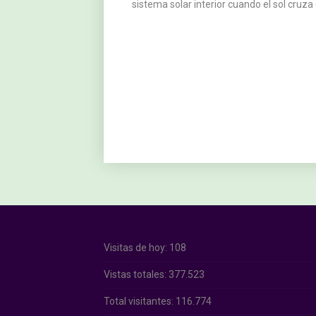
sistema solar interior cuando el sol cruza 
Visitas de hoy:
108
Vistas totales:
377.523
Total visitantes:
116.774