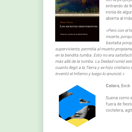
entrando de l
ironía de alg
abierta al más
«Pero con el t
muerte, porqu
bastaba porqu
superviviente, permitía al muerto propiam
en la bendita tumba. Esto no era satisfact
más allá de la tumba. La Deidad rumió est
cuanto llegó a la Tierra y se hizo cristiano
inventó el Infierno y luego lo anunció.»
Colors
, Beck
Suena como si 
fuera de fiest
coctelera, ag