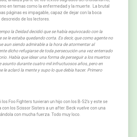
leno en temas como la enfermedad y la muerte. La brutal
unas páginas es impagable, capaz de dejar con la boca
 descreido de los lectores.
iempo la Deidad decidió que se había equivocado con la
e se le estaba quedando corta. Es decir, que como agente no
e aun siendo admirable a la hora de atormentar al
ente dicho refugiarse de toda persecución una vez enterrado
orio. Había que idear una forma de perseguir a los muertos
e asunto durante cuatro mil infructuosos años, pero en
 se le aclaró la mente y supo lo que debía hacer. Primero
los Foo Fighters tuvieran un hijo con los B-52’s y este se
a con los Scissor Sisters a un after. Beck vuelve con una
itándola con mucha fuerza. Todo muy loco.