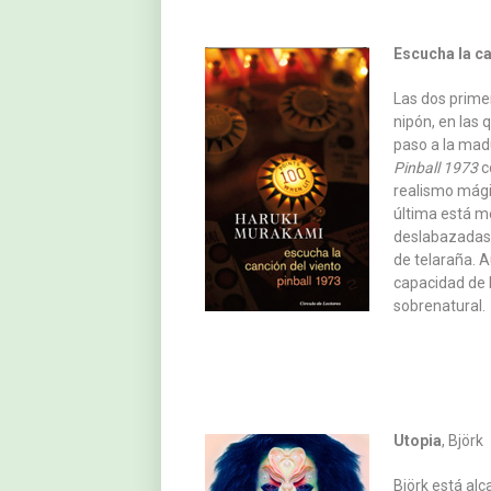
Escucha la ca
Las dos primer
nipón, en las
paso a la mad
Pinball 1973
c
realismo mágic
última está m
deslabazadas,
de telaraña. A
capacidad de 
sobrenatural.
Utopia
, Björk
Björk está alc