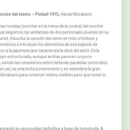
nción del viento – Pinball 1973,
Haruki Murakami
as novelas (escritas en la mesa de la cocina) del escritor
 que seguimos las andanzas de dos personajes jóvenes en su
urez.
Escucha la canción del viento
es más ortodoxa, y
omienza a introducir los elementos de esa especie de
o a la japonesa que caracteriza la obra del autor. Esta
ejor estructurada, aunque ambas parecen un poco
 siendo las conexiones entre historias paralelas como hilos
ún así, es una lectura interesante y se vislumbra la gran
Murakami para construir relatos creíbles pero que rozan lo
anzando la vaporosidad definitiva a base de tecnología. A